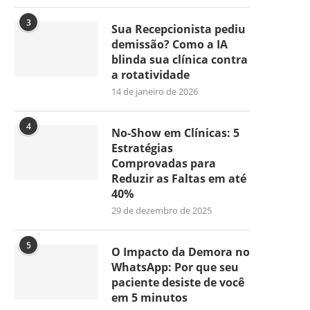
3
Sua Recepcionista pediu
demissão? Como a IA
blinda sua clínica contra
a rotatividade
14 de janeiro de 2026
4
No-Show em Clínicas: 5
Estratégias
Comprovadas para
Reduzir as Faltas em até
40%
29 de dezembro de 2025
5
O Impacto da Demora no
WhatsApp: Por que seu
paciente desiste de você
em 5 minutos