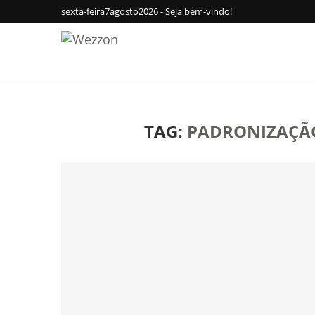
sexta-feira7agosto2026 - Seja bem-vindo!
TAG:
PADRONIZAÇÃ